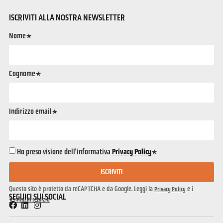
ISCRIVITI ALLA NOSTRA NEWSLETTER
Nome*
Cognome*
Indirizzo email*
Ho preso visione dell'informativa
Privacy Policy
*
ISCRIVITI
Questo sito è protetto da reCAPTCHA e da Google. Leggi la
e i
Privacy Policy
SEGUICI SUI SOCIAL
Termini di servizio