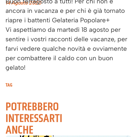
Buon ferragosto a tutti! Per chi non è
14 Agosto 2020
ancora in vacanza e per chi è già tornato
riapre i battenti Gelateria Popolare+
Vi aspettiamo da martedì 18 agosto per
sentire i vostri racconti delle vacanze, per
farvi vedere qualche novità e ovviamente
per combattere il caldo con un buon
gelato!
TAG
POTREBBERO
INTERESSARTI
ANCHE