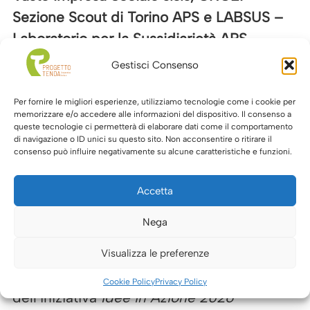
Sezione Scout di Torino APS e LABSUS –
Laboratorio per la Sussidiarietà APS.
Gestisci Consenso
Il progetto è finanziato dalla Città di Torino
nell’ambito dei fondi PN METRO Plus e
Per fornire le migliori esperienze, utilizziamo tecnologie come i cookie per
Città medie Sud 2021-2027.
memorizzare e/o accedere alle informazioni del dispositivo. Il consenso a
queste tecnologie ci permetterà di elaborare dati come il comportamento
di navigazione o ID unici su questo sito. Non acconsentire o ritirare il
consenso può influire negativamente su alcune caratteristiche e funzioni.
Accetta
Baleno LAB – Il giardino comunitario e
Nega
sostenibile di Rebaudengo
Visualizza le preferenze
Progetto selezionato nell’ambito
Cookie Policy
Privacy Policy
dell’iniziativa
Idee in Azione 2026