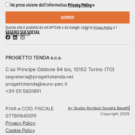
Ho preso visione dell'informativa
Privacy Policy
*
ISCRIVITI
Questo sito è protetto da reCAPTCHA e da Google. Leggi la
e i
Privacy Policy
SEGUICI SUI SOCIAL
Termini di servizio
PROGETTO TENDA s.c.s.
C.so Principe Oddone 94 bis, 10152 Torino (TO)
segreteria@progettotenda.net
progettotenda@euro-pec.it
+39 011 5831891
P.IVA e COD. FISCALE
by Studio Romboli Società Benefit
Copyright 2025
07789840019
Privacy Policy
Cookie Policy