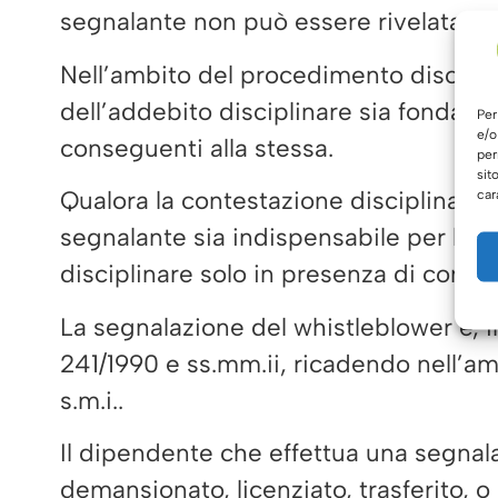
segnalante non può essere rivelata fino 
Nell’ambito del procedimento disciplin
dell’addebito disciplinare sia fondata 
Per
e/o
conseguenti alla stessa.
per
sit
Qualora la contestazione disciplinare s
car
segnalante sia indispensabile per la di
disciplinare solo in presenza di consen
La segnalazione del whistleblower è, ino
241/1990 e ss.mm.ii, ricadendo nell’ambi
s.m.i..
Il dipendente che effettua una segnal
demansionato, licenziato, trasferito, o 