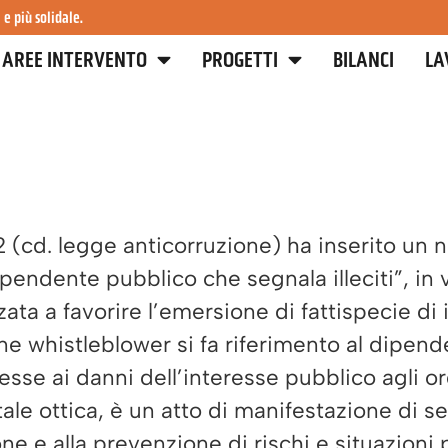
 e più solidale.
AREE INTERVENTO
PROGETTI
BILANCI
LA
2 (cd. legge anticorruzione) ha inserito un nu
ipendente pubblico che segnala illeciti”, in v
ta a favorire l’emersione di fattispecie di i
e whistleblower si fa riferimento al dipen
sse ai danni dell’interesse pubblico agli org
ale ottica, è un atto di manifestazione di sen
ne e alla prevenzione di rischi e situazioni