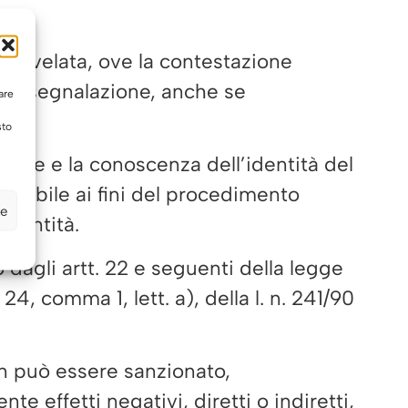
e rivelata, ove la contestazione
 alla segnalazione, anche se
are
sto
azione e la conoscenza dell’identità del
lizzabile ai fini del procedimento
ze
identità.
o dagli artt. 22 e seguenti della legge
24, comma 1, lett. a), della l. n. 241/90
on può essere sanzionato,
e effetti negativi, diretti o indiretti,