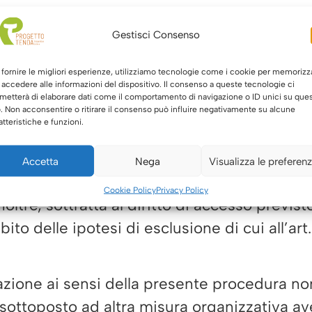
alla chiusura della fase istruttoria.
Gestisci Consenso
are l’identità del segnalante non può esser
su accertamenti distinti e ulteriori rispetto
 fornire le migliori esperienze, utilizziamo tecnologie come i cookie per memorizz
 accedere alle informazioni del dispositivo. Il consenso a queste tecnologie ci
metterà di elaborare dati come il comportamento di navigazione o ID unici su que
o. Non acconsentire o ritirare il consenso può influire negativamente su alcune
ia fondata, in tutto o in parte, sulla segnal
atteristiche e funzioni.
fesa dell’incolpato, la segnalazione sarà uti
Accetta
Nega
Visualizza le preferen
so del segnalante alla rivelazione della sua 
Cookie Policy
Privacy Policy
ltre, sottratta al diritto di accesso previst
to delle ipotesi di esclusione di cui all’art. 
azione ai sensi della presente procedura n
sottoposto ad altra misura organizzativa avent