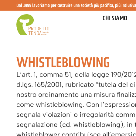
Dal 1999 lavoriamo per costruire una società più pacifica, più inclusiva
CHI SIAMO
WHISTLEBLOWING
L’art. 1, comma 51, della legge 190/201
d.lgs. 165/2001, rubricato “tutela del d
nostro ordinamento una misura finalizza
come whistleblowing. Con l’espression
segnala violazioni o irregolarità comme
segnalazione (cd. whistleblowing), in t
whistleblower contribuisce all’emersio