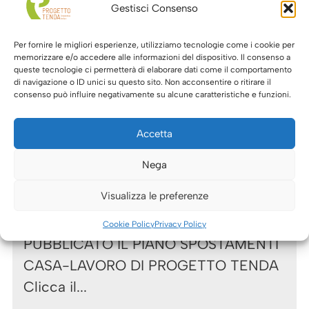
Gestisci Consenso
Per fornire le migliori esperienze, utilizziamo tecnologie come i cookie per
memorizzare e/o accedere alle informazioni del dispositivo. Il consenso a
queste tecnologie ci permetterà di elaborare dati come il comportamento
di navigazione o ID unici su questo sito. Non acconsentire o ritirare il
consenso può influire negativamente su alcune caratteristiche e funzioni.
Accetta
11 Maggio 2022
Nega
Pubblicato il PSCL – Piano
Spostamenti Casa-Lavoro di
Visualizza le preferenze
Progetto Tenda
Cookie Policy
Privacy Policy
PUBBLICATO IL PIANO SPOSTAMENTI
CASA-LAVORO DI PROGETTO TENDA
Clicca il...