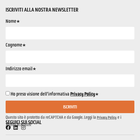
ISCRIVITI ALLA NOSTRA NEWSLETTER
Nome*
Cognome*
Indirizzo email*
Ho preso visione dell'informativa
Privacy Policy
*
ISCRIVITI
Questo sito è protetto da reCAPTCHA e da Google. Leggi la
e i
Privacy Policy
SEGUICI SUI SOCIAL
Termini di servizio