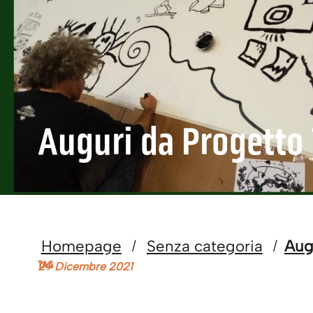
Auguri da Progetto
Homepage
Senza categoria
Aug
/
/
TAG
29 Dicembre 2021