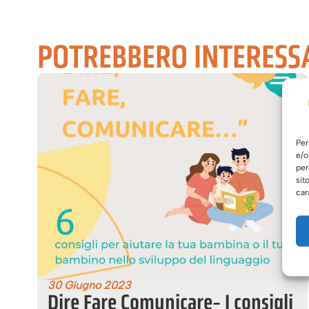
POTREBBERO INTERESS
Per
e/o
per
sit
car
30 Giugno 2023
Dire Fare Comunicare- I consigli