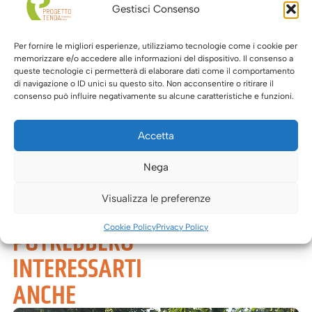
Gestisci Consenso
svolto nei quartieri della città per rafforzare
legami sociali, valorizzare le risorse delle
Per fornire le migliori esperienze, utilizziamo tecnologie come i cookie per
comunità e promuovere percorsi di
memorizzare e/o accedere alle informazioni del dispositivo. Il consenso a
queste tecnologie ci permetterà di elaborare dati come il comportamento
corresponsabilità tra cittadini, enti e
di navigazione o ID unici su questo sito. Non acconsentire o ritirare il
istituzioni.
consenso può influire negativamente su alcune caratteristiche e funzioni.
La partecipazione è gratuita, ma è
Accetta
richiesta l’iscrizione.
Nega
Iscriviti all’evento cliccando
qui
.
TAG
Visualizza le preferenze
Cookie Policy
Privacy Policy
POTREBBERO
INTERESSARTI
ANCHE