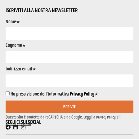
ISCRIVITI ALLA NOSTRA NEWSLETTER
Nome*
Cognome*
Indirizzo email*
Ho preso visione dell'informativa
Privacy Policy
*
ISCRIVITI
Questo sito è protetto da reCAPTCHA e da Google. Leggi la
e i
Privacy Policy
SEGUICI SUI SOCIAL
Termini di servizio