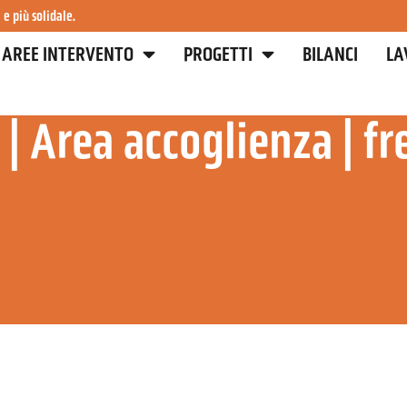
 e più solidale.
AREE INTERVENTO
PROGETTI
BILANCI
LA
|
Area accoglienza
|
fr