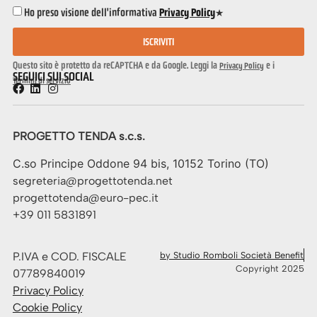
Ho preso visione dell'informativa
Privacy Policy
*
ISCRIVITI
Questo sito è protetto da reCAPTCHA e da Google. Leggi la
e i
Privacy Policy
SEGUICI SUI SOCIAL
Termini di servizio
PROGETTO TENDA s.c.s.
C.so Principe Oddone 94 bis, 10152 Torino (TO)
segreteria@progettotenda.net
progettotenda@euro-pec.it
+39 011 5831891
P.IVA e COD. FISCALE
by Studio Romboli Società Benefit
Copyright 2025
07789840019
Privacy Policy
Cookie Policy