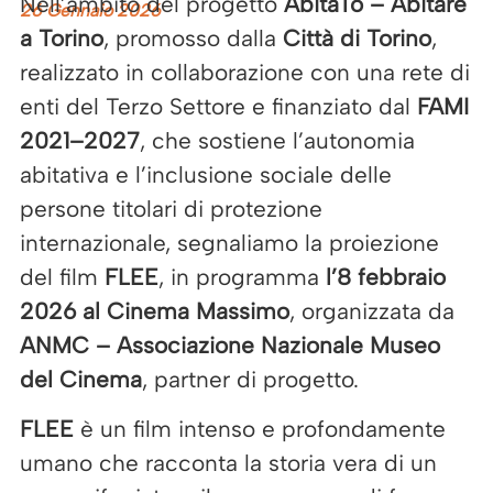
Nell’ambito del progetto
AbitaTo – Abitare
26 Gennaio 2026
a Torino
, promosso dalla
Città di Torino
,
realizzato in collaborazione con una rete di
enti del Terzo Settore e finanziato dal
FAMI
2021–2027
, che sostiene l’autonomia
abitativa e l’inclusione sociale delle
persone titolari di protezione
internazionale, segnaliamo la proiezione
del film
FLEE
, in programma
l’8 febbraio
2026 al Cinema Massimo
, organizzata da
ANMC – Associazione Nazionale Museo
del Cinema
, partner di progetto.
FLEE
è un film intenso e profondamente
umano che racconta la storia vera di un