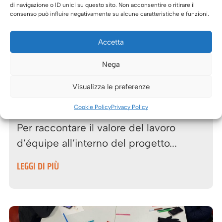
di navigazione o ID unici su questo sito. Non acconsentire o ritirare il
consenso può influire negativamente su alcune caratteristiche e funzioni.
Accetta
Nega
12 Dicembre 2025
Visualizza le preferenze
PRENDIAMOCENE CURA –
L’intervista a Souad Maddahi
Cookie Policy
Privacy Policy
Per raccontare il valore del lavoro
d’équipe all’interno del progetto...
LEGGI DI PIÙ