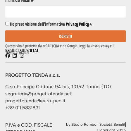
Indirizzo email*
Ho preso visione dell'informativa
Privacy Policy
*
ISCRIVITI
Questo sito è protetto da reCAPTCHA e da Google. Leggi la
e i
Privacy Policy
SEGUICI SUI SOCIAL
Termini di servizio
PROGETTO TENDA s.c.s.
C.so Principe Oddone 94 bis, 10152 Torino (TO)
segreteria@progettotenda.net
progettotenda@euro-pec.it
+39 011 5831891
P.IVA e COD. FISCALE
by Studio Romboli Società Benefit
Copyright 2025