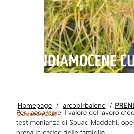
PRENDIAMOCENE CUR
Homepage
arcobirbaleno
PREND
/
/
Per raccontare il valore del lavoro 
12 Dicembre 2025
testimonianza di Souad Maddahi, operat
presa in carico delle famiglie.