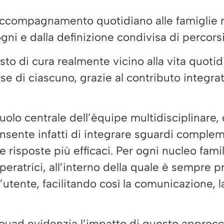
accompagnamento quotidiano alle famiglie m
sogni e dalla definizione condivisa di percors
to di cura realmente vicino alla vita quotidi
rse di ciascuno, grazie al contributo integrat
olo centrale dell’équipe multidisciplinare, 
onsente infatti di integrare sguardi comple
e risposte più efficaci. Per ogni nucleo fam
eratrici, all’interno della quale è sempre p
utente, facilitando così la comunicazione, la
uad evidenzia l’impatto di questo approcci