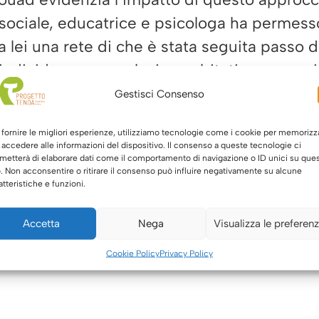
e sociale, educatrice e psicologa ha permes
o a lei una rete di che è stata seguita passo
 individuare una soluzione abitativa, a seguit
, educativi e sanitari.
Gestisci Consenso
ionale, Souad sottolinea come il lavoro in 
 fornire le migliori esperienze, utilizziamo tecnologie come i cookie per memorizz
 accedere alle informazioni del dispositivo. Il consenso a queste tecnologie ci
ione costante favorisce la fiducia reciproc
metterà di elaborare dati come il comportamento di navigazione o ID unici su que
ontri dell’équipe allargata, in particolare, s
o. Non acconsentire o ritirare il consenso può influire negativamente su alcune
atteristiche e funzioni.
la crescita umana e professionale delle oper
Accetta
Nega
Visualizza le preferen
Cookie Policy
Privacy Policy