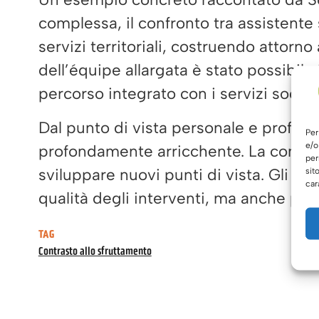
complessa, il confronto tra assistent
servizi territoriali, costruendo attorn
dell’équipe allargata è stato possibile
percorso integrato con i servizi sociali
Dal punto di vista personale e profess
Per
e/o
profondamente arricchente. La condivis
per
sviluppare nuovi punti di vista. Gli inc
sit
car
qualità degli interventi, ma anche per 
TAG
Contrasto allo sfruttamento