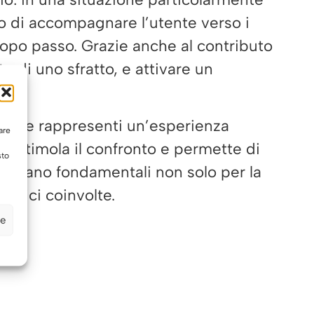
so di accompagnare l’utente verso i
 dopo passo. Grazie anche al contributo
o di uno sfratto, e attivare un
équipe rappresenti un’esperienza
are
a, stimola il confronto e permette di
sto
i rivelano fondamentali non solo per la
atrici coinvolte.
ze