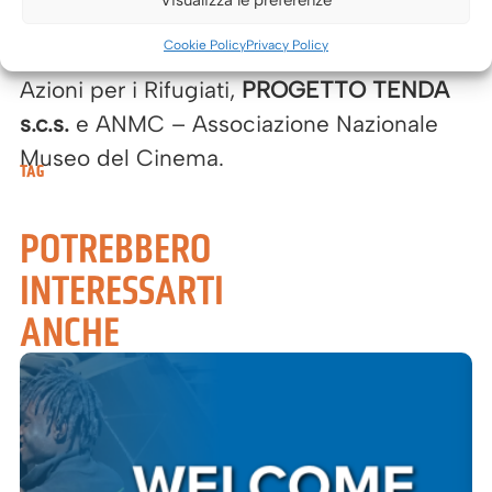
– Forum Internazionale ed Europeo di
Cookie Policy
Privacy Policy
Ricerche sull’Immigrazione, MOSAICO –
Azioni per i Rifugiati,
PROGETTO TENDA
s.c.s.
e ANMC – Associazione Nazionale
Museo del Cinema.
TAG
POTREBBERO
INTERESSARTI
ANCHE