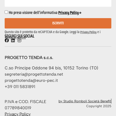
Ho preso visione dell'informativa
Privacy Policy
*
ISCRIVITI
Questo sito è protetto da reCAPTCHA e da Google. Leggi la
e i
Privacy Policy
SEGUICI SUI SOCIAL
Termini di servizio
PROGETTO TENDA s.c.s.
C.so Principe Oddone 94 bis, 10152 Torino (TO)
segreteria@progettotenda.net
progettotenda@euro-pec.it
+39 011 5831891
P.IVA e COD. FISCALE
by Studio Romboli Società Benefit
Copyright 2025
07789840019
Privacy Policy