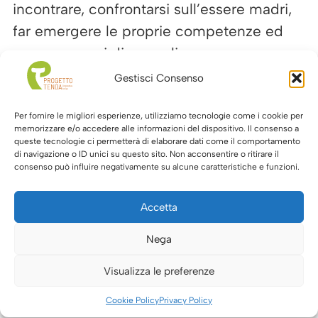
incontrare, confrontarsi sull’essere madri,
far emergere le proprie competenze ed
essere capaci di accogliere e
comprendere la complessità di cui le
Gestisci Consenso
madri migranti sono portatrici.
Per fornire le migliori esperienze, utilizziamo tecnologie come i cookie per
Uno spazio d’incontro per individuare
memorizzare e/o accedere alle informazioni del dispositivo. Il consenso a
queste tecnologie ci permetterà di elaborare dati come il comportamento
bisogni e difficoltà legate al ruolo
di navigazione o ID unici su questo sito. Non acconsentire o ritirare il
consenso può influire negativamente su alcune caratteristiche e funzioni.
genitoriale, nel rispetto delle specificità e
grazie al confronto tra pari.
Accetta
Questo è Spazio Haumea
.
Nega
Spazio Haumea è stato realizzato con i
Visualizza le preferenze
fondi
Otto per Mille della Chiesa Valdese
,
con il patrocinio di
Circoscrizione 6
e con
Cookie Policy
Privacy Policy