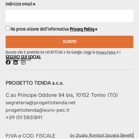
Indirizzo email*
Ho preso visione dell'informativa
Privacy Policy
*
ISCRIVITI
Questo sito è protetto da reCAPTCHA e da Google. Leggi la
e i
Privacy Policy
SEGUICI SUI SOCIAL
Termini di servizio
PROGETTO TENDA s.c.s.
C.so Principe Oddone 94 bis, 10152 Torino (TO)
segreteria@progettotenda.net
progettotenda@euro-pec.it
+39 011 5831891
P.IVA e COD. FISCALE
by Studio Romboli Società Benefit