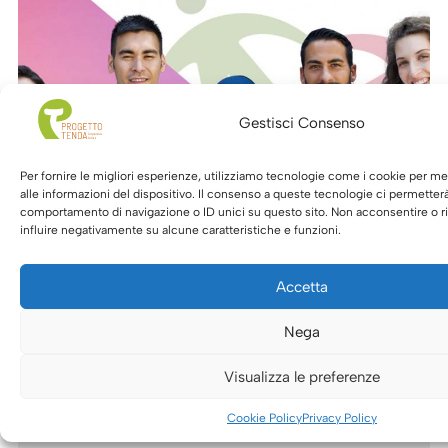
Gestisci Consenso
Per fornire le migliori esperienze, utilizziamo tecnologie come i cookie per 
alle informazioni del dispositivo. Il consenso a queste tecnologie ci permetterà
comportamento di navigazione o ID unici su questo sito. Non acconsentire o ri
influire negativamente su alcune caratteristiche e funzioni.
Accetta
28 Dicembre 2020
Cerchiamo volontarie e volontari
Nega
per il servizio civile 2021
Visualizza le preferenze
Il Comune di Torino ha aperto
Cookie Policy
Privacy Policy
ufficialmente il bando di...