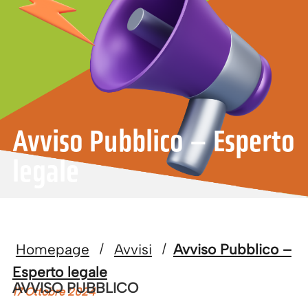
Avviso Pubblico – Esperto
legale
Homepage
Avvisi
Avviso Pubblico –
/
/
Esperto legale
AVVISO PUBBLICO
17 Ottobre 2024